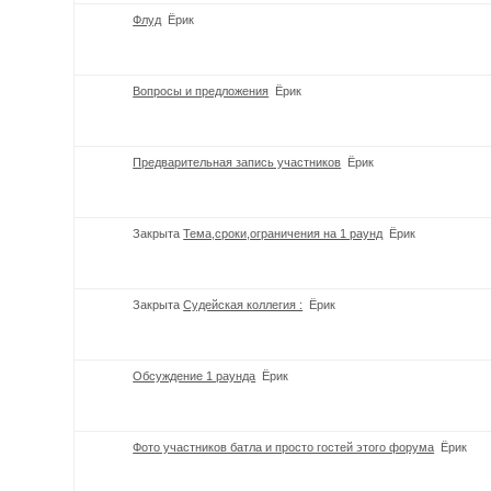
Флуд
Ёрик
Вопросы и предложения
Ёрик
Предварительная запись участников
Ёрик
Закрыта
Тема,сроки,ограничения на 1 раунд
Ёрик
Закрыта
Судейская коллегия :
Ёрик
Обсуждение 1 раунда
Ёрик
Фото участников батла и просто гостей этого форума
Ёрик