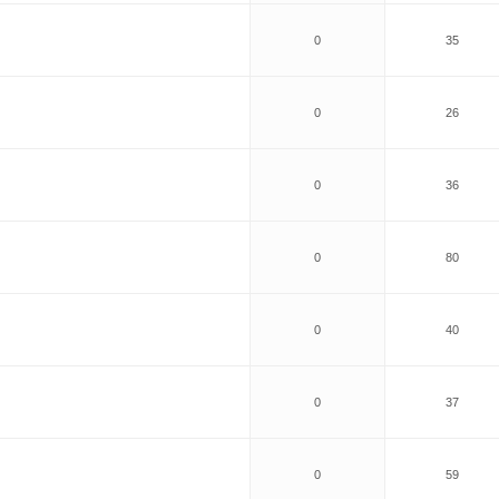
0
35
0
26
0
36
0
80
0
40
0
37
0
59