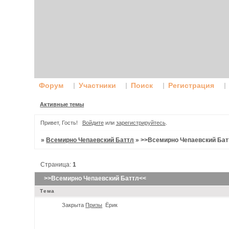
Форум
Участники
Поиск
Регистрация
Активные темы
Привет, Гость!
Войдите
или
зарегистрируйтесь
.
»
Всемирно Чепаевский Баттл
»
>>Всемирно Чепаевский Бат
Страница:
1
>>Всемирно Чепаевский Баттл<<
Тема
Закрыта
Призы
Ёрик